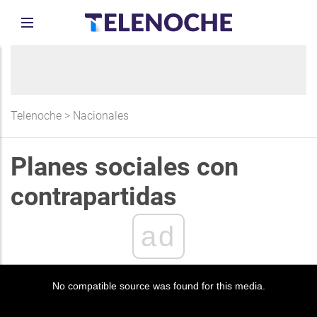
Telenoche
>
Nacionales
Planes sociales con
contrapartidas
ad
No compatible source was found for this media.