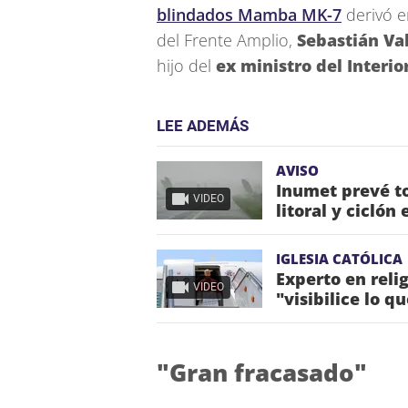
blindados Mamba MK-7
derivó e
del Frente Amplio,
Sebastián Va
hijo del
ex ministro del Interio
LEE ADEMÁS
AVISO
Inumet prevé to
VIDEO
litoral y ciclón
IGLESIA CATÓLICA
Experto en reli
VIDEO
"visibilice lo q
"Gran fracasado"