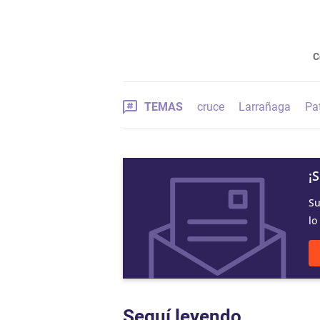
C
TEMAS
cruce
Larrañaga
Pa
¡
Su
lo
Seguí leyendo