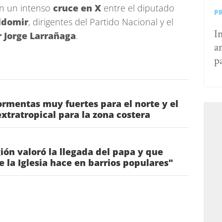
n un intenso
cruce en X
entre el diputado
P
ldomir
, dirigentes del Partido Nacional y el
I
r Jorge Larrañaga
.
a
p
rmentas muy fuertes para el norte y el
 extratropical para la zona costera
gión valoró la llegada del papa y que
ue la Iglesia hace en barrios populares"