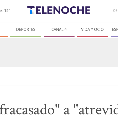
0
x:
15°
DEPORTES
CANAL 4
VIDA Y OCIO
ES
fracasado" a "atrevid