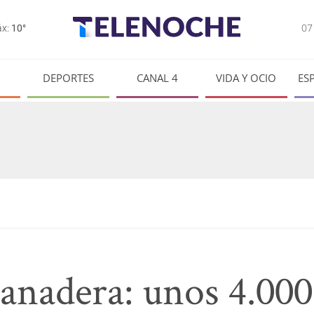
0
x:
10°
DEPORTES
CANAL 4
VIDA Y OCIO
ES
nadera: unos 4.000