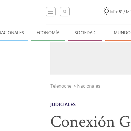
Mín:
8°
/
Má
NACIONALES
ECONOMÍA
SOCIEDAD
MUNDO
Telenoche
>
Nacionales
JUDICIALES
Conexión Ga