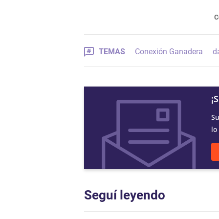
C
TEMAS
Conexión Ganadera
d
¡
Su
lo
Seguí leyendo