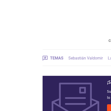
C
TEMAS
Sebastián Valdomir
L
¡
Su
lo