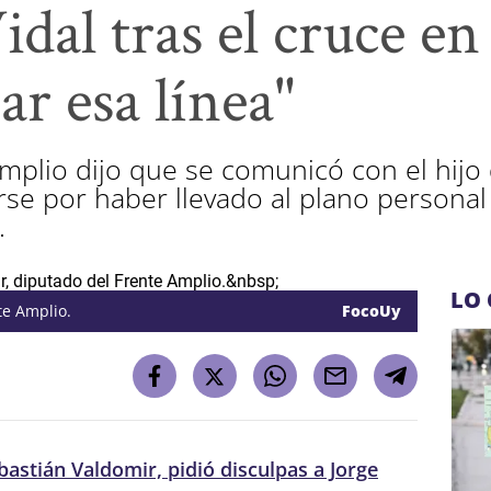
dal tras el cruce en
ar esa línea"
mplio dijo que se comunicó con el hijo 
se por haber llevado al plano personal 
.
LO 
te Amplio.
FocoUy
bastián Valdomir, pidió disculpas a Jorge