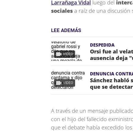
Larrañaga Vidal
luego del
inter
sociales
a raíz de una discusión 
LEE ADEMÁS
DESPEDIDA
Orsi fue al vela
VIDEO
ausencia deja "
DENUNCIA CONTR
Sánchez habló s
VIDEO
que se detectar
A través de un mensaje publicado
con el hijo del fallecido exminist
que el debate había excedido los l