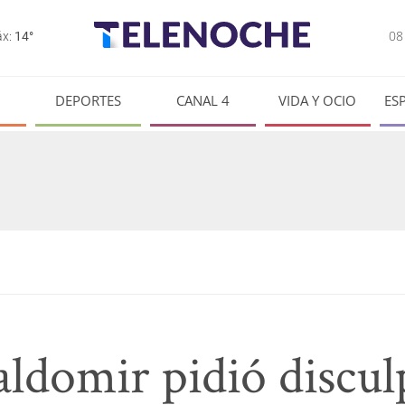
0
x:
14°
DEPORTES
CANAL 4
VIDA Y OCIO
ES
ldomir pidió discul