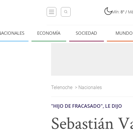
Mín:
8°
/
Má
NACIONALES
ECONOMÍA
SOCIEDAD
MUNDO
Telenoche
>
Nacionales
"HIJO DE FRACASADO", LE DIJO
Sebastián Va