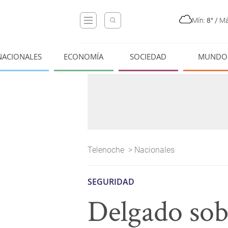
Mín:
8°
/
Má
NACIONALES
ECONOMÍA
SOCIEDAD
MUNDO
Telenoche
>
Nacionales
SEGURIDAD
Delgado sobr