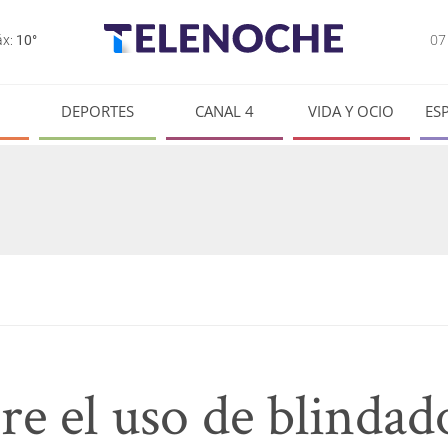
0
x:
10°
DEPORTES
CANAL 4
VIDA Y OCIO
ES
e el uso de blindado