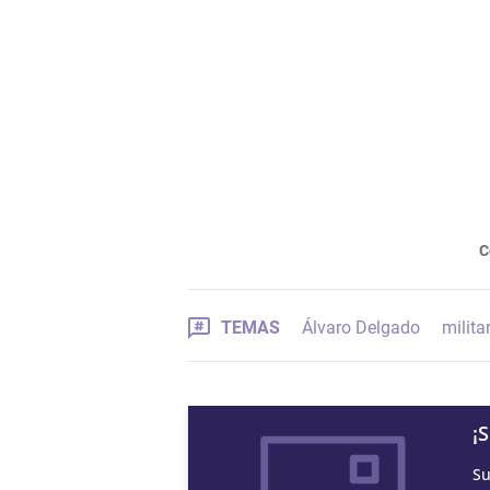
C
TEMAS
Álvaro Delgado
milita
¡
Su