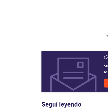
C
¡
Su
lo
Seguí leyendo