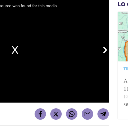
LO 
ource was found for this media.
T
A
1
t
s