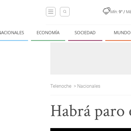
Mín:
9°
/
Má
NACIONALES
ECONOMÍA
SOCIEDAD
MUNDO
Telenoche
>
Nacionales
Habrá paro 