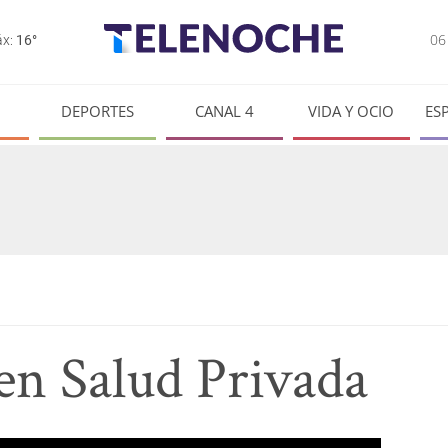
0
x:
16°
DEPORTES
CANAL 4
VIDA Y OCIO
ES
en Salud Privada