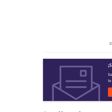
C
¡
Su
lo