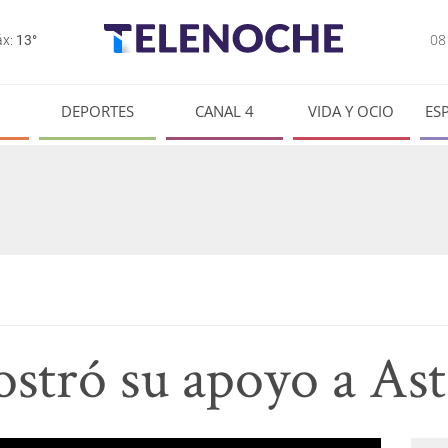
0
x:
13°
DEPORTES
CANAL 4
VIDA Y OCIO
ES
ostró su apoyo a Ast