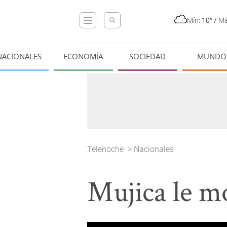
Mín:
10°
/
Má
NACIONALES
ECONOMÍA
SOCIEDAD
MUNDO
Telenoche
>
Nacionales
Mujica le m