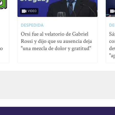
VIDEO
DESPEDIDA
DE
Orsi fue al velatorio de Gabriel
Sá
Rossi y dijo que su ausencia deja
co
no
"una mezcla de dolor y gratitud"
de
"a