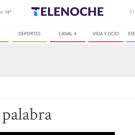
0
x:
16°
DEPORTES
CANAL 4
VIDA Y OCIO
ES
 palabra