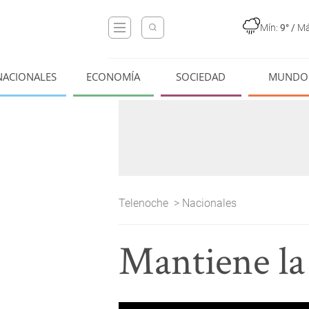
Mín:
9°
/
Má
NACIONALES
ECONOMÍA
SOCIEDAD
MUNDO
Telenoche
>
Nacionales
Mantiene la