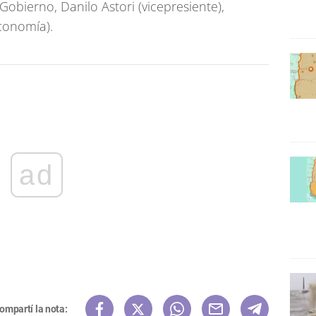
obierno, Danilo Astori (vicepresiente),
conomía).
ad
ompartí la nota: