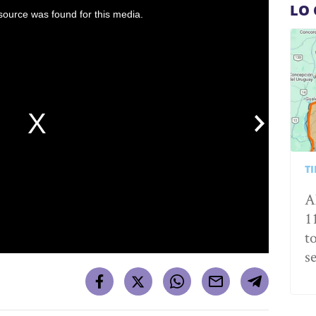
LO 
ource was found for this media.
T
A
1
t
s