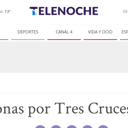
0
x:
13°
DEPORTES
CANAL 4
VIDA Y OCIO
ES
onas por Tres Cruce