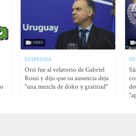
VIDEO
DESPEDIDA
DE
Orsi fue al velatorio de Gabriel
Sá
Rossi y dijo que su ausencia deja
co
no
"una mezcla de dolor y gratitud"
de
"a