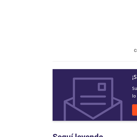
C
¡
Su
lo