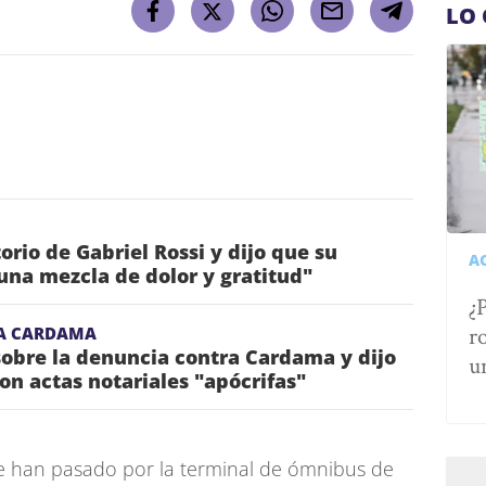
LO 
torio de Gabriel Rossi y dijo que su
A
una mezcla de dolor y gratitud"
¿
r
A CARDAMA
obre la denuncia contra Cardama y dijo
u
on actas notariales "apócrifas"
e han pasado por la terminal de ómnibus de