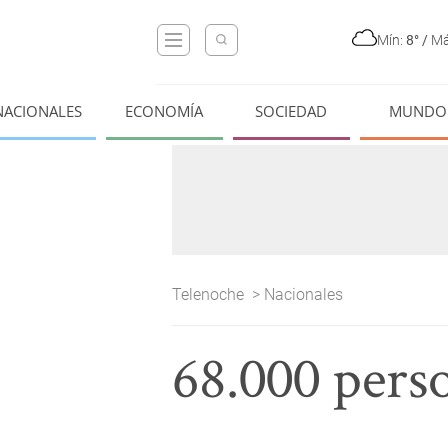
Mín:
8°
/
Má
NACIONALES
ECONOMÍA
SOCIEDAD
MUNDO
Telenoche
>
Nacionales
68.000 pers