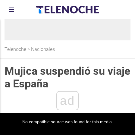
Telenoche
>
Nacionales
Mujica suspendió su viaje
a España
ad
No compatible source was found for this media.