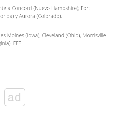
ente a Concord (Nuevo Hampshire); Fort
lorida) y Aurora (Colorado).
s Moines (Iowa), Cleveland (Ohio), Morrisville
inia). EFE
ad