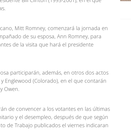
esidente Bill Clinton (1993-2001), en el que
ws.
licano, Mitt Romney, comenzará la jornada en
mpañado de su esposa, Ann Romney, para
ntes de la visita que hará el presidente
posa participarán, además, en otros dos actos
y Englewood (Colorado), en el que contarán
dy Owen.
rán de convencer a los votantes en las últimas
anitario y el desempleo, después de que según
to de Trabajo publicados el viernes indicaran