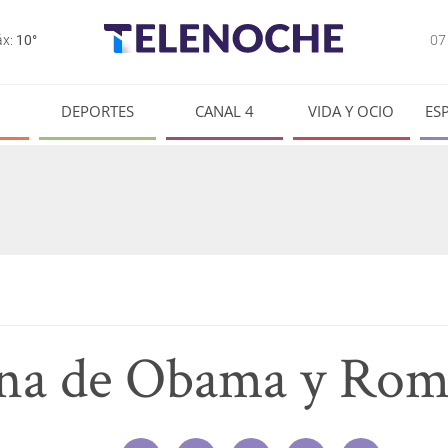
0
x:
10°
DEPORTES
CANAL 4
VIDA Y OCIO
ES
ana de Obama y Ro