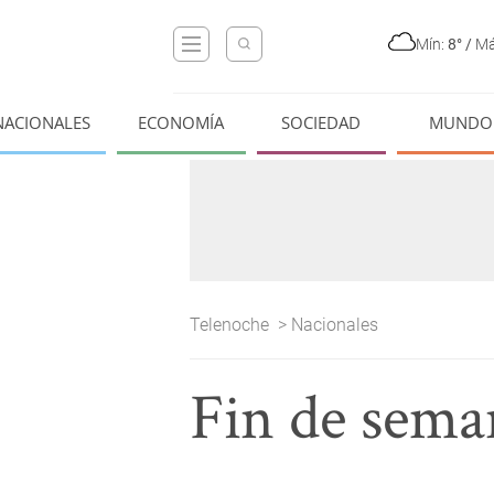
Mín:
8°
/
Má
NACIONALES
ECONOMÍA
SOCIEDAD
MUNDO
Telenoche
>
Nacionales
Fin de sem