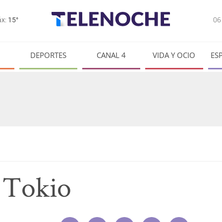
0
x:
15°
DEPORTES
CANAL 4
VIDA Y OCIO
ES
 Tokio