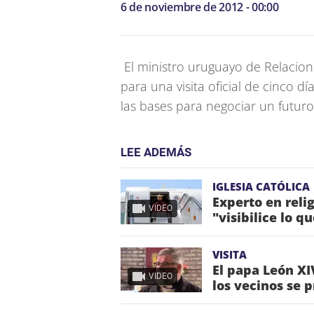
6 de noviembre de 2012 - 00:00
El ministro uruguayo de Relacione
para una visita oficial de cinco dí
las bases para negociar un futur
LEE ADEMÁS
IGLESIA CATÓLICA
Experto en reli
VIDEO
"visibilice lo q
VISITA
El papa León XIV
VIDEO
los vecinos se 