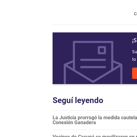
C
¡
Su
lo
Seguí leyendo
La Justicia prorrogó la medida cautela
Conexión Ganadera
Vecinos de Casupá se movilizaron en r