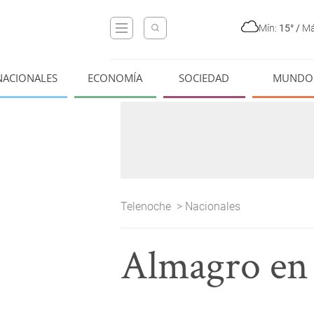
Mín:
15°
/
Má
NACIONALES
ECONOMÍA
SOCIEDAD
MUNDO
Telenoche
>
Nacionales
Almagro en