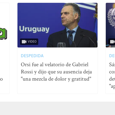
VIDEO
DESPEDIDA
DE
Orsi fue al velatorio de Gabriel
Sá
Rossi y dijo que su ausencia deja
co
no
"una mezcla de dolor y gratitud"
de
"a