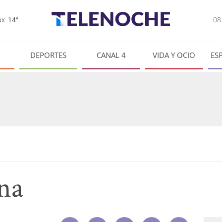
0
x:
14°
DEPORTES
CANAL 4
VIDA Y OCIO
ES
na