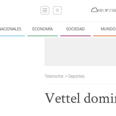
Mín:
8°
/
Má
NACIONALES
ECONOMÍA
SOCIEDAD
MUNDO
Telenoche
>
Deportes
Vettel domi