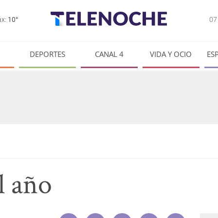
0
x:
10°
DEPORTES
CANAL 4
VIDA Y OCIO
ES
l año