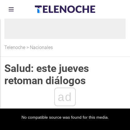
Telenoche
>
Nacionales
Salud: este jueves
retoman diálogos
ad
No compatible source was found for this media.