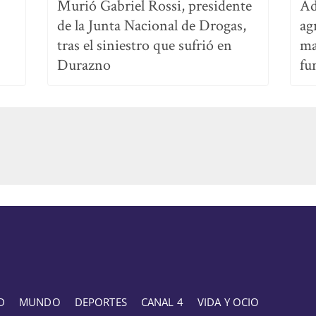
Murió Gabriel Rossi, presidente
Ad
de la Junta Nacional de Drogas,
ag
tras el siniestro que sufrió en
ma
Durazno
fu
D
MUNDO
DEPORTES
CANAL 4
VIDA Y OCIO