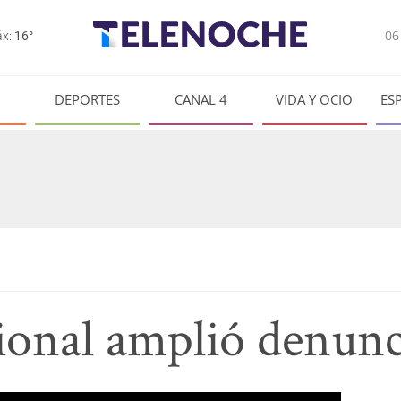
0
x:
16°
DEPORTES
CANAL 4
VIDA Y OCIO
ES
ional amplió denunc