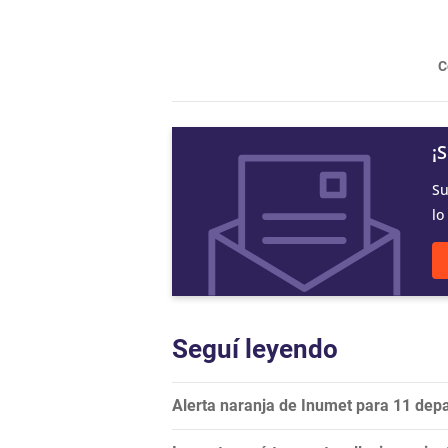
C
¡
Su
lo
Seguí leyendo
Alerta naranja de Inumet para 11 dep