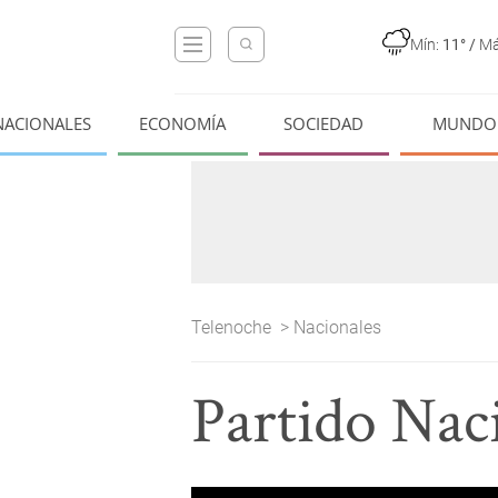
Mín:
11°
/
Má
NACIONALES
ECONOMÍA
SOCIEDAD
MUNDO
Telenoche
>
Nacionales
Partido Nac