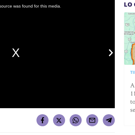
LO 
ource was found for this media.
T
A
1
t
s