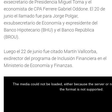
exsecretario de Presidencia Miguel Toma y el
economista de CPA Ferrere Gabriel Oddone. El 20 de
junio el llamado fue para Jorge Polgar,
exsubsecretario de Economía y expresidente del
Banco Hipotecario (BHU) y el Banco República
(BROU).
Luego el 22 de junio fue citado Martín Vallcorba,
exdirector del programa de Inclusión Financiera en el
Ministerio de Economía y Finanzas.