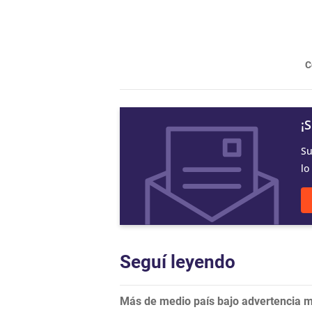
C
¡
Su
lo
Seguí leyendo
Más de medio país bajo advertencia me