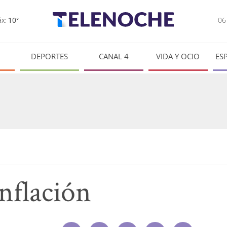
0
x:
10°
DEPORTES
CANAL 4
VIDA Y OCIO
ES
inflación