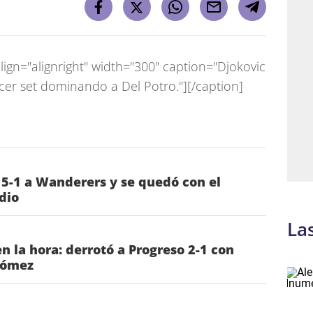
ign="alignright" width="300" caption="Djokovic
rcer set dominando a Del Potro."]
[/caption]
 5-1 a Wanderers y se quedó con el
dio
La
n la hora: derrotó a Progreso 2-1 con
Gómez