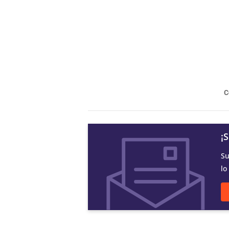
C
¡
Su
lo