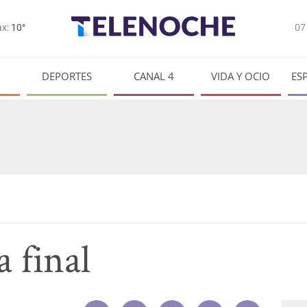
0
x:
10°
DEPORTES
CANAL 4
VIDA Y OCIO
ES
a final