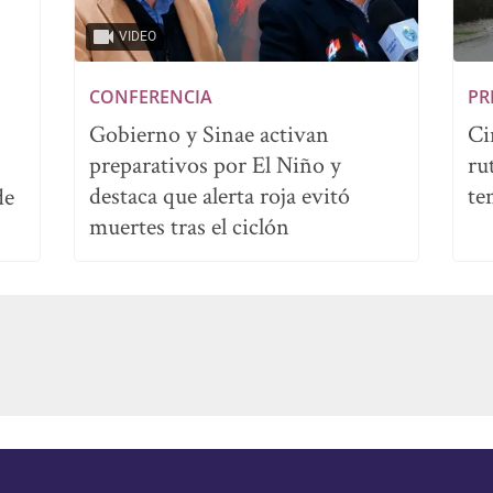
VIDEO
CONFERENCIA
PR
Gobierno y Sinae activan
Ci
preparativos por El Niño y
ru
s
destaca que alerta roja evitó
te
de
muertes tras el ciclón