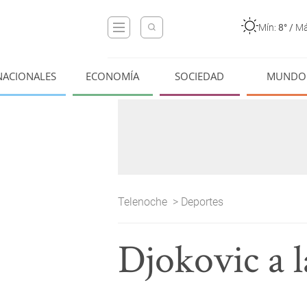
Mín:
8°
/
Má
NACIONALES
ECONOMÍA
SOCIEDAD
MUNDO
Telenoche
>
Deportes
Djokovic a l