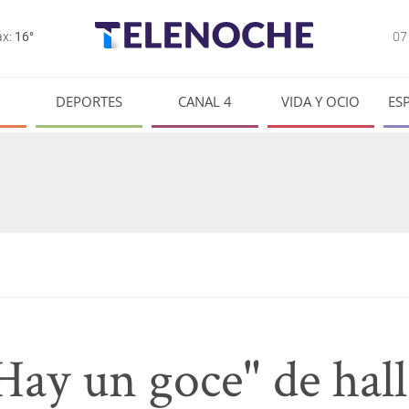
0
x:
16°
DEPORTES
CANAL 4
VIDA Y OCIO
ES
Hay un goce" de hall