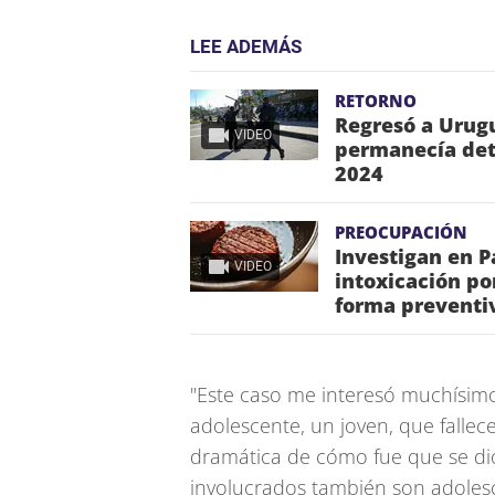
LEE ADEMÁS
RETORNO
Regresó a Urugu
VIDEO
permanecía dete
2024
PREOCUPACIÓN
Investigan en 
VIDEO
intoxicación po
forma preventi
"Este caso me interesó muchísim
adolescente, un joven, que fallec
dramática de cómo fue que se dio
involucrados también son adolesc