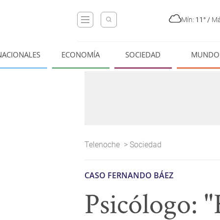
Mín:
11°
/
Má
NACIONALES
ECONOMÍA
SOCIEDAD
MUNDO
Telenoche
>
Sociedad
CASO FERNANDO BÁEZ
Psicólogo: "