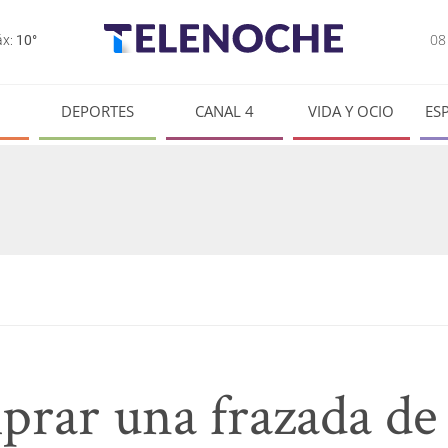
0
x:
10°
DEPORTES
CANAL 4
VIDA Y OCIO
ES
prar una frazada d