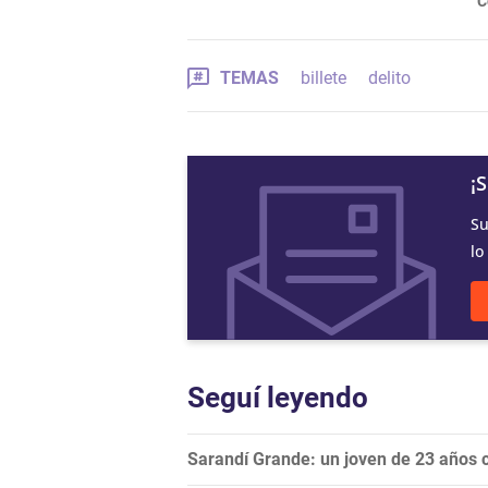
C
TEMAS
billete
delito
¡
Su
lo
Seguí leyendo
Sarandí Grande: un joven de 23 años 