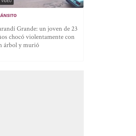
VIDEO
RÁNSITO
arandí Grande: un joven de 23
ños chocó violentamente con
n árbol y murió