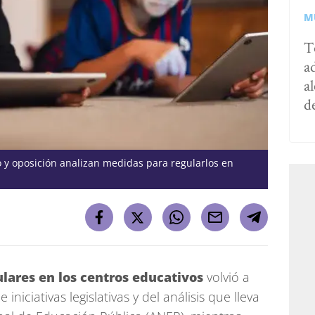
M
T
a
al
d
o y oposición analizan medidas para regularlos en
ulares en los centros educativos
volvió a
niciativas legislativas y del análisis que lleva