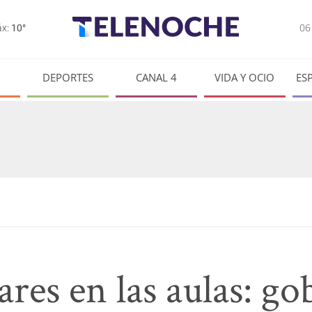
0
x:
10°
DEPORTES
CANAL 4
VIDA Y OCIO
ES
ares en las aulas: go