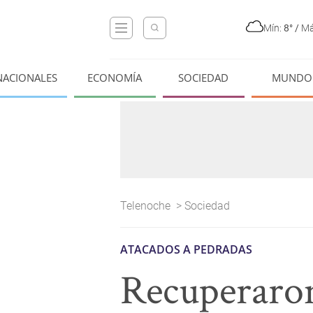
Mín:
8°
/
Má
NACIONALES
ECONOMÍA
SOCIEDAD
MUNDO
Telenoche
>
Sociedad
ATACADOS A PEDRADAS
Recuperaron