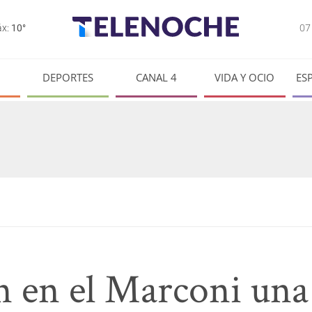
0
x:
10°
DEPORTES
CANAL 4
VIDA Y OCIO
ES
 en el Marconi una