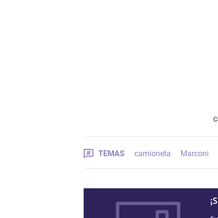
C
TEMAS
camioneta
Marconi
¡