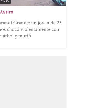
VIDEO
RÁNSITO
arandí Grande: un joven de 23
ños chocó violentamente con
n árbol y murió