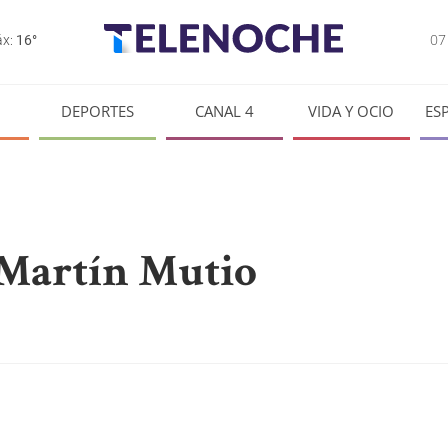
0
x:
16°
DEPORTES
CANAL 4
VIDA Y OCIO
ES
 Martín Mutio