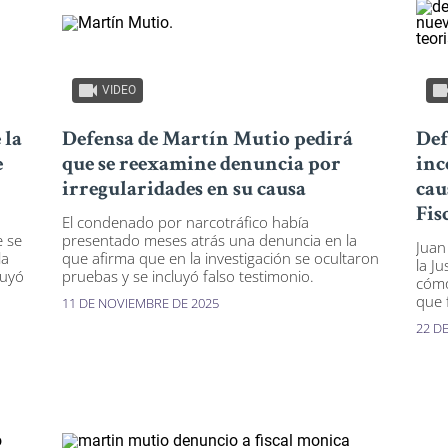
VIDEO
 la
Defensa de Martín Mutio pedirá
Def
e
que se reexamine denuncia por
inc
irregularidades en su causa
cau
Fis
El condenado por narcotráfico había
e se
presentado meses atrás una denuncia en la
Juan
la
que afirma que en la investigación se ocultaron
la J
luyó
pruebas y se incluyó falso testimonio.
cómo
que 
11 DE NOVIEMBRE DE 2025
22 D