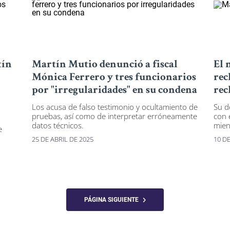
tín
Martín Mutio denunció a fiscal
El 
Mónica Ferrero y tres funcionarios
rec
por "irregularidades" en su condena
rec
Los acusa de falso testimonio y ocultamiento de
Su d
pruebas, así como de interpretar erróneamente
con 
a
datos técnicos.
mient
e
25 DE ABRIL DE 2025
10 D
PÁGINA SIGUIENTE