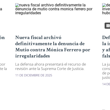
ión
Nueva fiscal archivó
Def
definitivamente la denuncia de
la 
Mutio contra Mónica Ferrero por
y a
irregularidades
fal
 por
La defensa ahora presentará el recurso de
La ju
te la
revisión ante la Suprema Corte de Justicia.
cons
de p
11 DE DICIEMBRE DE 2025
justi
14 D