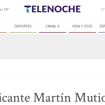
0
x:
13°
DEPORTES
CANAL 4
VIDA Y OCIO
ES
ficante Martín Muti