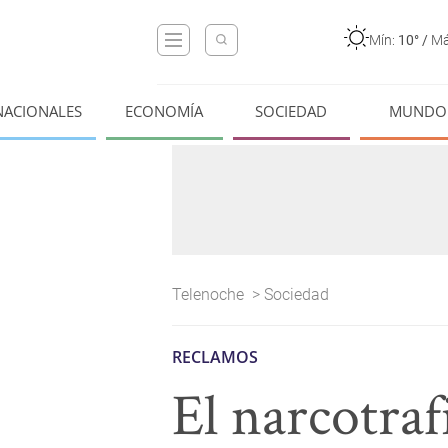
Mín:
10°
/
Má
NACIONALES
ECONOMÍA
SOCIEDAD
MUNDO
Telenoche
>
Sociedad
RECLAMOS
El narcotra