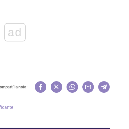
ad
ompartí la nota:
ficante