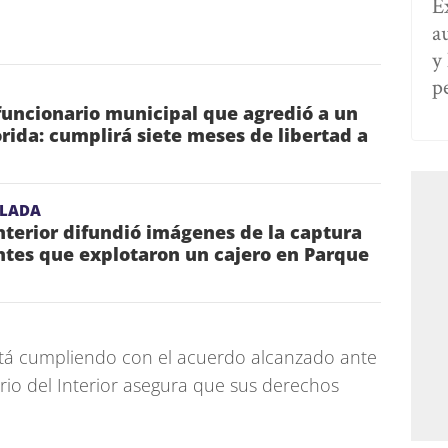
E
a
y
p
funcionario municipal que agredió a un
orida: cumplirá siete meses de libertad a
ULADA
Interior difundió imágenes de la captura
ntes que explotaron un cajero en Parque
stá cumpliendo con el acuerdo alcanzado ante
terio del Interior asegura que sus derechos