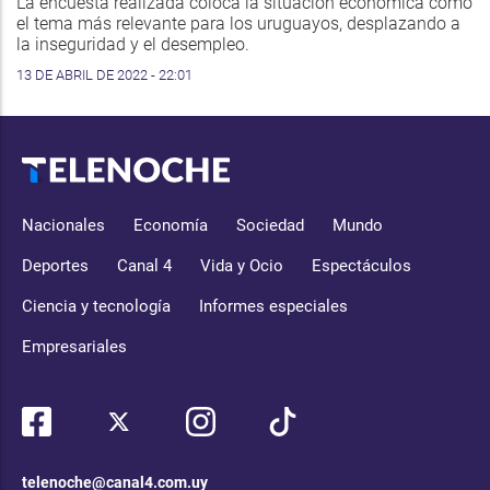
La encuesta realizada coloca la situación económica como
el tema más relevante para los uruguayos, desplazando a
la inseguridad y el desempleo.
13 DE ABRIL DE 2022 - 22:01
Nacionales
Economía
Sociedad
Mundo
Deportes
Canal 4
Vida y Ocio
Espectáculos
Ciencia y tecnología
Informes especiales
Empresariales
telenoche@canal4.com.uy