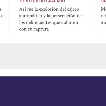
TODO QUEDÓ GRABADO
SI
s
Así fue la explosión del cajero
Mé
 el
automático y la persecución de
re
los delincuentes que culminó
nu
con su captura