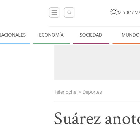
Mín:
8°
/
Má
NACIONALES
ECONOMÍA
SOCIEDAD
MUNDO
Telenoche
>
Deportes
Suárez anot