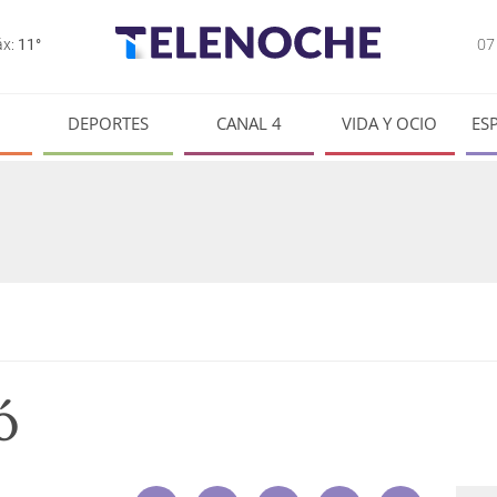
0
x:
11°
DEPORTES
CANAL 4
VIDA Y OCIO
ES
ó