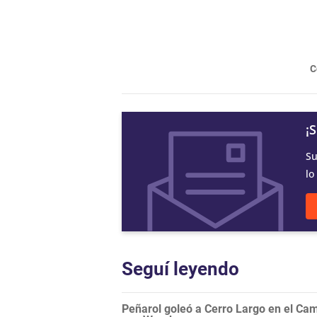
C
¡
Su
lo
Seguí leyendo
Peñarol goleó a Cerro Largo en el Camp