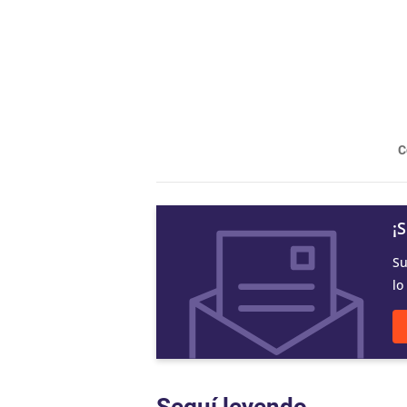
C
¡
Su
lo