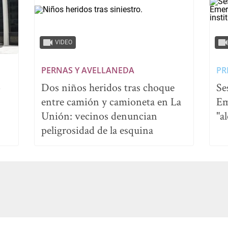
VIDEO
PERNAS Y AVELLANEDA
PR
ó
Dos niños heridos tras choque
Se
entre camión y camioneta en La
Em
Unión: vecinos denuncian
"a
peligrosidad de la esquina