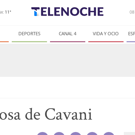
0
x:
11°
DEPORTES
CANAL 4
VIDA Y OCIO
ES
osa de Cavani