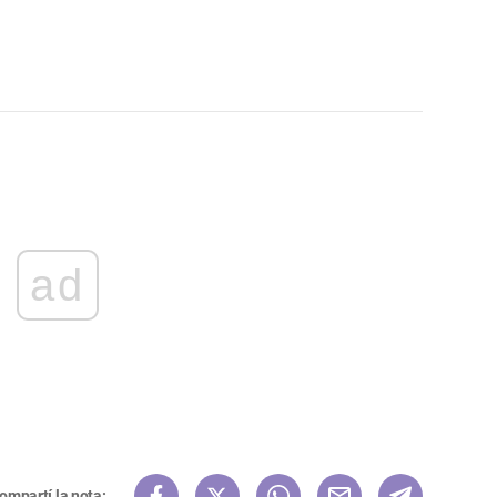
ad
ompartí la nota: