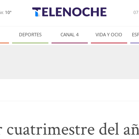
0
x:
10°
DEPORTES
CANAL 4
VIDA Y OCIO
ES
 cuatrimestre del a