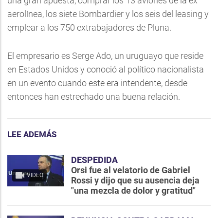
una gran apuesta, comprar los 13 aviones de la ex
aerolínea, los siete Bombardier y los seis del leasing y
emplear a los 750 extrabajadores de Pluna.
El empresario es Serge Ado, un uruguayo que reside
en Estados Unidos y conoció al político nacionalista
en un evento cuando este era intendente, desde
entonces han estrechado una buena relación.
LEE ADEMÁS
DESPEDIDA
Orsi fue al velatorio de Gabriel
VIDEO
Rossi y dijo que su ausencia deja
"una mezcla de dolor y gratitud"