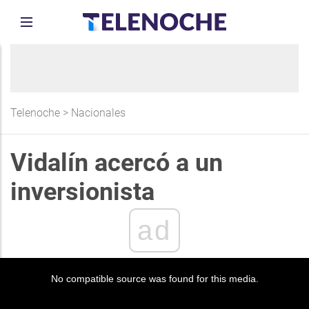
Telenoche
>
Nacionales
Vidalín acercó a un
inversionista
ad
No compatible source was found for this media.