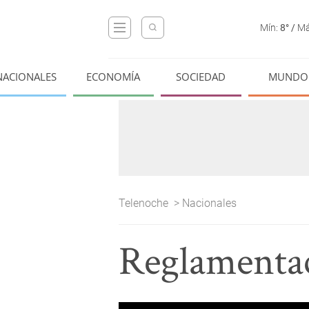
Mín:
8°
/
Má
NACIONALES
ECONOMÍA
SOCIEDAD
MUNDO
Telenoche
>
Nacionales
Reglamentac