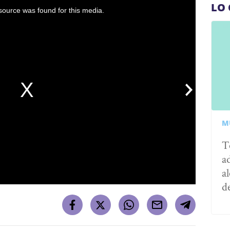
LO 
ource was found for this media.
M
T
a
al
d