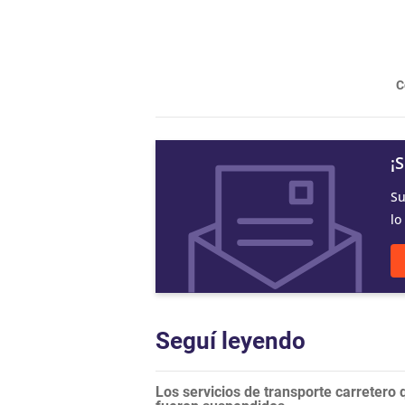
C
¡
Su
lo
Seguí leyendo
Los servicios de transporte carretero q