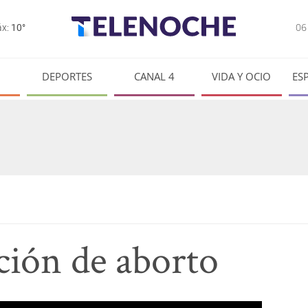
0
x:
10°
DEPORTES
CANAL 4
VIDA Y OCIO
ES
ión de aborto