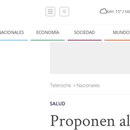
Mín:
11°
/
Má
NACIONALES
ECONOMÍA
SOCIEDAD
MUNDO
Telenoche
>
Nacionales
SALUD
Proponen al