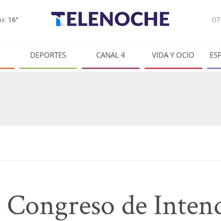
0
x:
16°
DEPORTES
CANAL 4
VIDA Y OCIO
ES
 Congreso de Inten