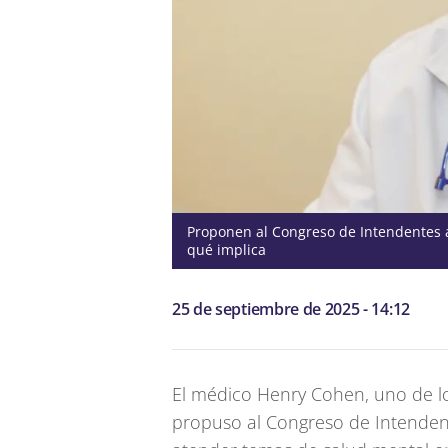
Proponen al Congreso de Intendentes a
qué implica
25 de septiembre de 2025 - 14:12
El médico Henry Cohen, uno de l
propuso al Congreso de Intenden