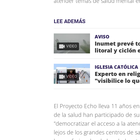
atender temas de salud mental en
LEE ADEMÁS
AVISO
Inumet prevé to
VIDEO
litoral y ciclón
IGLESIA CATÓLICA
Experto en reli
VIDEO
"visibilice lo q
El Proyecto Echo lleva 11 años e
de la salud han participado de sus
"democratizar el acceso a la ate
lejos de los grandes centros de 