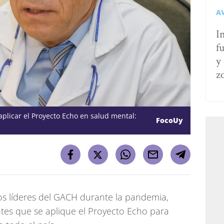
A
I
fu
y 
z
plicar el Proyecto Echo en salud mental:
FocoUy
os líderes del GACH durante la pandemia,
tes que se aplique el Proyecto Echo para