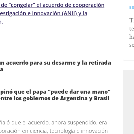
 de “congelar” el acuerdo de cooperación
E
estigación e Innovación (ANII) y la
T
n.
t
h
s
n acuerdo para su desarme y la retirada
za
pinó que el papa "puede dar una mano"
entre los gobiernos de Argentina y Brasil
ñaló que el acuerdo, ahora suspendido, era
boración en ciencia, tecnología e innovación