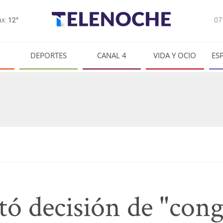
0
x:
12°
DEPORTES
CANAL 4
VIDA Y OCIO
ES
tó decisión de "cong