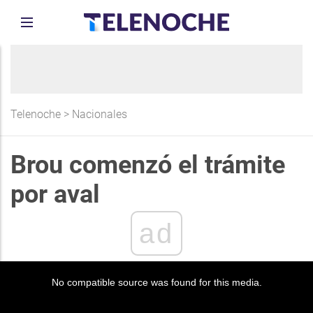
Telenoche
>
Nacionales
Brou comenzó el trámite
por aval
ad
No compatible source was found for this media.