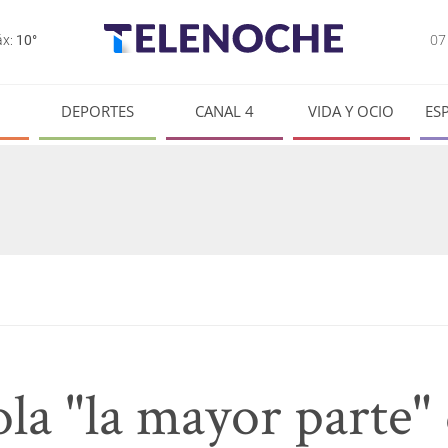
0
x:
10°
DEPORTES
CANAL 4
VIDA Y OCIO
ES
la "la mayor parte"