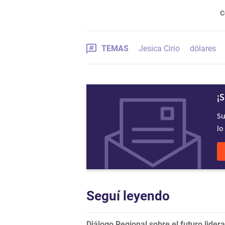
C
TEMAS
Jesica Cirio
dólares
¡
Su
lo
Seguí leyendo
Diálogo Regional sobre el futuro lide