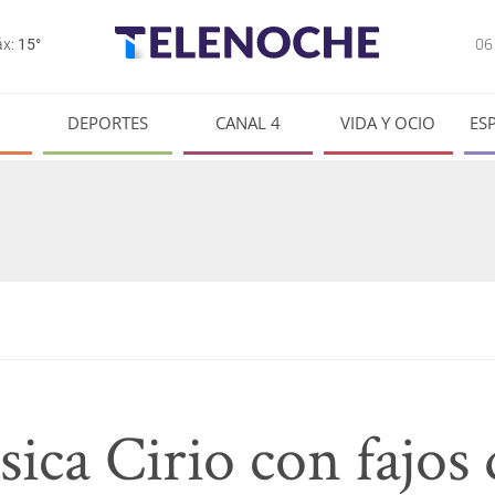
0
x:
15°
DEPORTES
CANAL 4
VIDA Y OCIO
ES
sica Cirio con fajos 