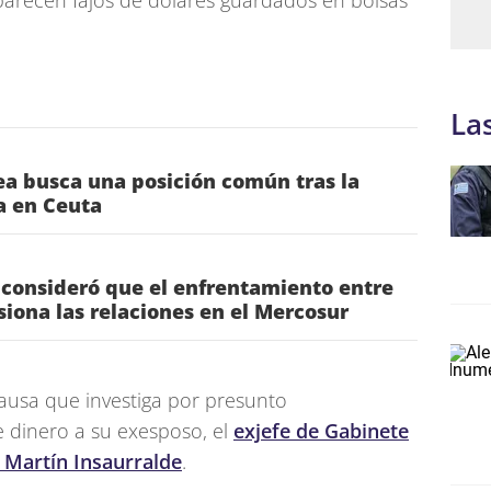
parecen fajos de dólares guardados en bolsas
La
a busca una posición común tras la
ia en Ceuta
 consideró que el enfrentamiento entre
nsiona las relaciones en el Mercosur
causa que investiga por presunto
de dinero a su exesposo, el
exjefe de Gabinete
, Martín Insaurralde
.