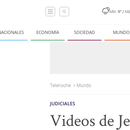
Mín:
9°
/
Má
NACIONALES
ECONOMÍA
SOCIEDAD
MUNDO
Telenoche
>
Mundo
JUDICIALES
Videos de Je