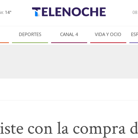
0
x:
14°
DEPORTES
CANAL 4
VIDA Y OCIO
ES
iste con la compra 