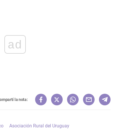
ad
ompartí la nota:
co
Asociación Rural del Uruguay