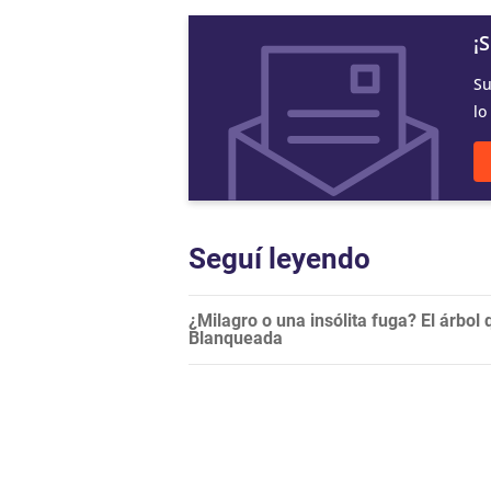
¡
Su
lo
Seguí leyendo
¿Milagro o una insólita fuga? El árbol 
Blanqueada