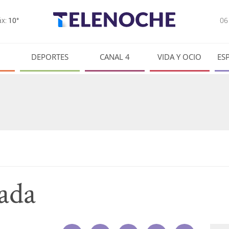
0
x:
10°
DEPORTES
CANAL 4
VIDA Y OCIO
ES
ada