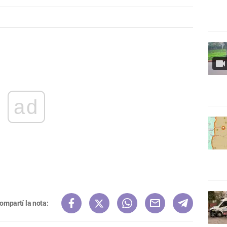
ad
ompartí la nota: