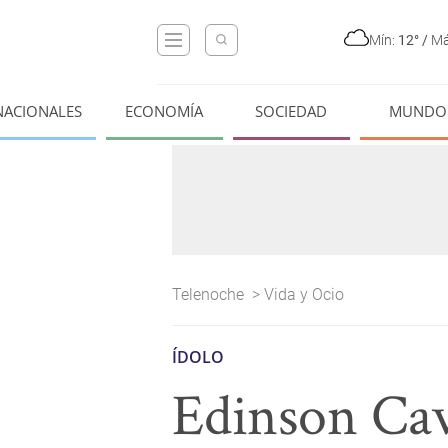
Mín:
12°
/
Má
NACIONALES
ECONOMÍA
SOCIEDAD
MUNDO
Telenoche
>
Vida y Ocio
ÍDOLO
Edinson Cava