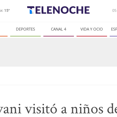
0
x:
15°
DEPORTES
CANAL 4
VIDA Y OCIO
ES
ni visitó a niños de