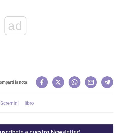
ad
ompartí la nota:
 Scremini
libro
Suscríbete a nuestro Newsletter!