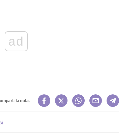
ad
ompartí la nota:
si