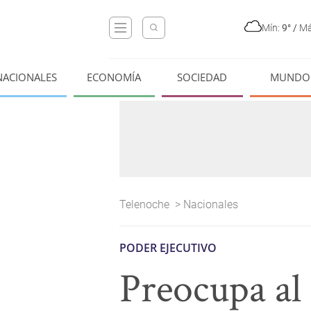
Mín:
9°
/
Má
NACIONALES
ECONOMÍA
SOCIEDAD
MUNDO
Telenoche
>
Nacionales
PODER EJECUTIVO
Preocupa al 