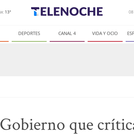
0
x:
13°
DEPORTES
CANAL 4
VIDA Y OCIO
ES
Gobierno que crítica