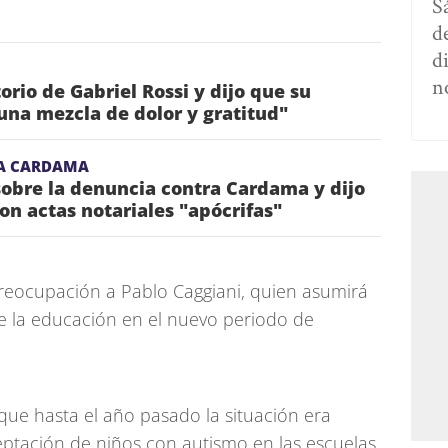
S
d
d
n
torio de Gabriel Rossi y dijo que su
una mezcla de dolor y gratitud"
A CARDAMA
obre la denuncia contra Cardama y dijo
on actas notariales "apócrifas"
reocupación a Pablo Caggiani, quien asumirá
e la educación en el nuevo periodo de
que hasta el año pasado la situación era
ceptación de niños con autismo en las escuelas.