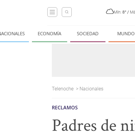
Mín:
8°
/
Má
NACIONALES
ECONOMÍA
SOCIEDAD
MUNDO
Telenoche
>
Nacionales
RECLAMOS
Padres de n