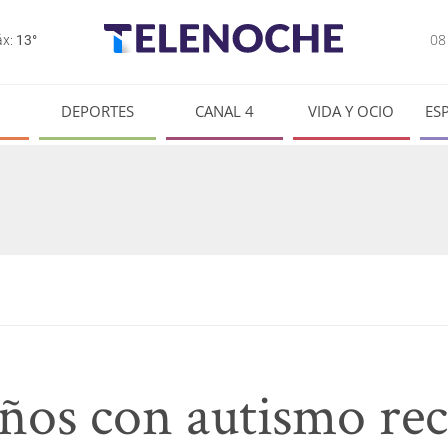
0
x:
13°
DEPORTES
CANAL 4
VIDA Y OCIO
ES
iños con autismo re