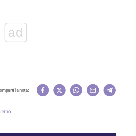
ad
ompartí la nota:
ierno