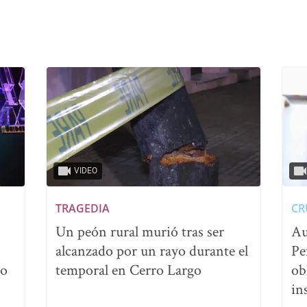
VIDEO
TRAGEDIA
CR
Un peón rural murió tras ser
Au
alcanzado por un rayo durante el
Pe
no
temporal en Cerro Largo
ob
in