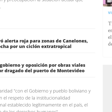
.
V
T
e
e
ó alerta roja para zonas de Canelones,
d
ha por un ciclón extratropical
 gobierno y oposición por obras viales
or dragado del puerto de Montevideo
aridad "con el Gobierno y pueblo boliviano y
el respeto de la institucionalidad
nal establecido legítimamente en el país, el
ón de los derechos humanos"