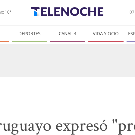
0
x:
10°
DEPORTES
CANAL 4
VIDA Y OCIO
ES
uguayo expresó "pr