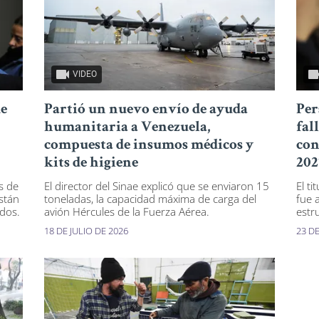
VIDEO
de
Partió un nuevo envío de ayuda
Per
humanitaria a Venezuela,
fal
compuesta de insumos médicos y
con
kits de higiene
202
s de
El director del Sinae explicó que se enviaron 15
El t
stán
toneladas, la capacidad máxima de carga del
fue 
ados.
avión Hércules de la Fuerza Aérea.
estr
18 DE JULIO DE 2026
23 D