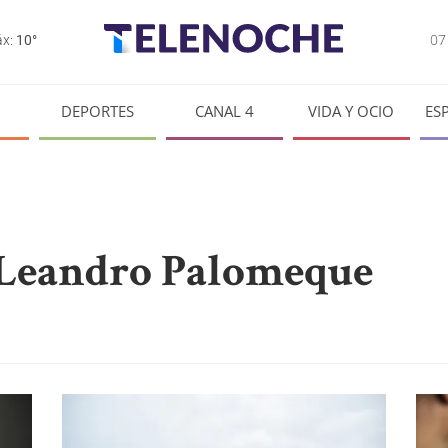
0
x:
10°
DEPORTES
CANAL 4
VIDA Y OCIO
ES
 Leandro Palomeque