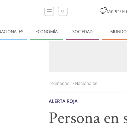
Mín:
9°
/
Má
NACIONALES
ECONOMÍA
SOCIEDAD
MUNDO
Telenoche
>
Nacionales
ALERTA ROJA
Persona en s