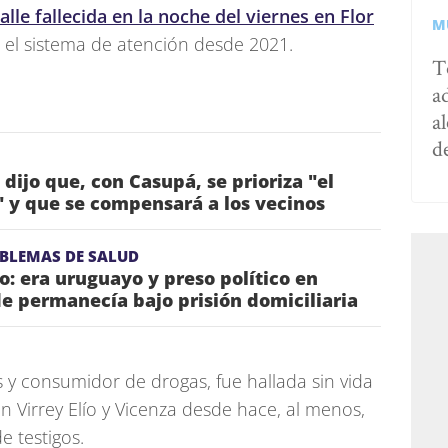
alle fallecida en la noche del viernes en Flor
M
n el sistema de atención desde 2021.
T
a
al
d
dijo que, con Casupá, se prioriza "el
" y que se compensará a los vecinos
OBLEMAS DE SALUD
jo: era uruguayo y preso político en
e permanecía bajo prisión domiciliaria
 y consumidor de drogas, fue hallada sin vida
n Virrey Elío y Vicenza desde hace, al menos,
e testigos.