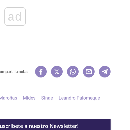
ad
ompartí la nota:
 Maroñas
Mides
Sinae
Leandro Palomeque
Suscríbete a nuestro Newsletter!