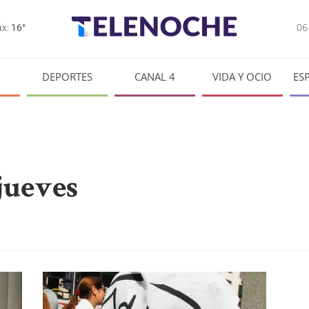
0
x:
16°
DEPORTES
CANAL 4
VIDA Y OCIO
ES
jueves