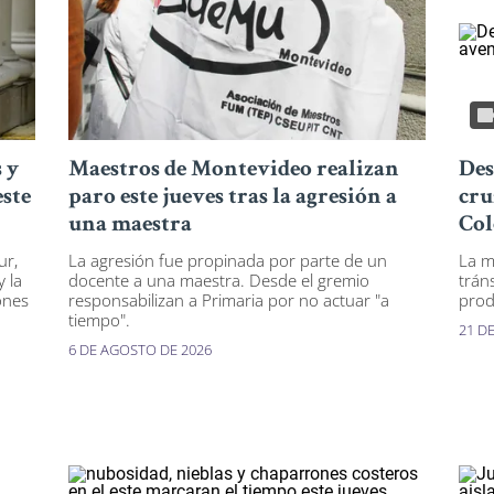
 y
Maestros de Montevideo realizan
Des
este
paro este jueves tras la agresión a
cru
una maestra
Col
ur,
La agresión fue propinada por parte de un
La m
y la
docente a una maestra. Desde el gremio
trán
ones
responsabilizan a Primaria por no actuar "a
prod
tiempo".
21 D
6 DE AGOSTO DE 2026