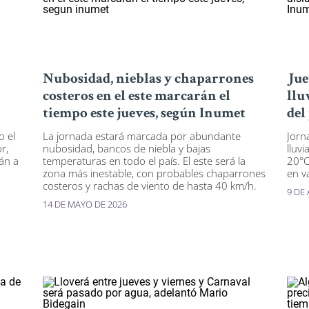
Nubosidad, nieblas y chaparrones
Jue
costeros en el este marcarán el
llu
tiempo este jueves, según Inumet
del
o el
La jornada estará marcada por abundante
Jorn
r,
nubosidad, bancos de niebla y bajas
lluv
án a
temperaturas en todo el país. El este será la
20°C,
zona más inestable, con probables chaparrones
en v
costeros y rachas de viento de hasta 40 km/h.
9 DE 
14 DE MAYO DE 2026