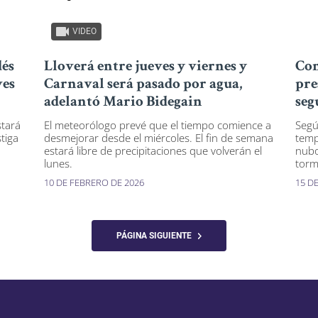
VIDEO
dés
Lloverá entre jueves y viernes y
Con
ves
Carnaval será pasado por agua,
pre
adelantó Mario Bidegain
seg
stará
El meteorólogo prevé que el tiempo comience a
Segú
tiga
desmejorar desde el miércoles. El fin de semana
temp
estará libre de precipitaciones que volverán el
nubo
lunes.
torm
10 DE FEBRERO DE 2026
15 D
PÁGINA SIGUIENTE