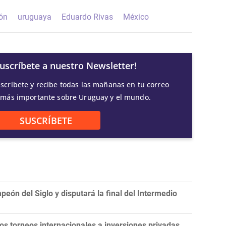
ión
uruguaya
Eduardo Rivas
México
Suscríbete a nuestro Newsletter!
scríbete y recibe todas las mañanas en tu correo
 más importante sobre Uruguay y el mundo.
SUSCRÍBETE
eón del Siglo y disputará la final del Intermedio
 los torneos internacionales a inversiones privadas