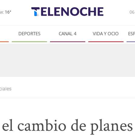
0
x:
16°
DEPORTES
CANAL 4
VIDA Y OCIO
ES
ciales
 el cambio de planes