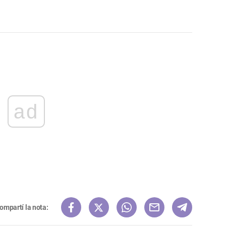
ad
ompartí la nota: