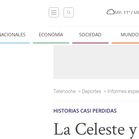
Mín:
11°
/
Má
NACIONALES
ECONOMÍA
SOCIEDAD
MUNDO
Telenoche
>
Deportes
>
Informes espe
HISTORIAS CASI PERDIDAS
La Celeste y