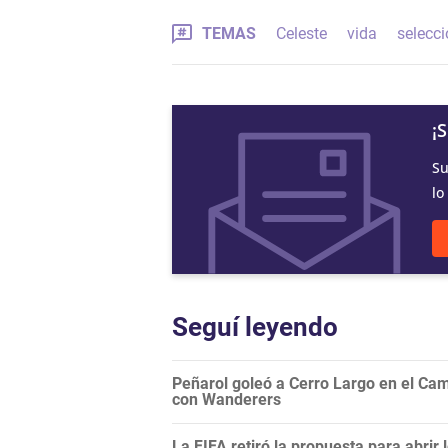
TEMAS
Celeste
vida
selecc
¡
Su
lo
Seguí leyendo
Peñarol goleó a Cerro Largo en el Camp
con Wanderers
La FIFA retiró la propuesta para abrir