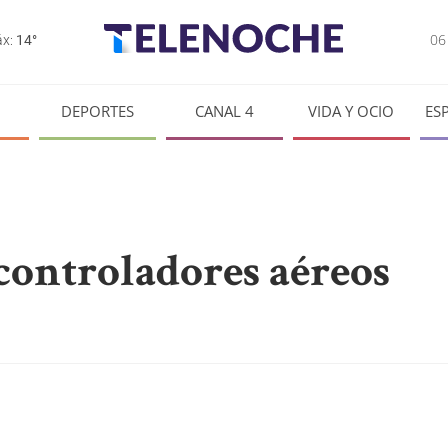
0
x:
14°
DEPORTES
CANAL 4
VIDA Y OCIO
ES
 controladores aéreos