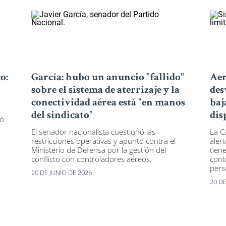
o:
García: hubo un anuncio "fallido"
Aer
sobre el sistema de aterrizaje y la
des
conectividad aérea está "en manos
baj
del sindicato"
dis
ió
El senador nacionalista cuestionó las
La C
restricciones operativas y apuntó contra el
aler
Ministerio de Defensa por la gestión del
tien
conflicto con controladores aéreos.
cont
pers
20 DE JUNIO DE 2026
20 DE