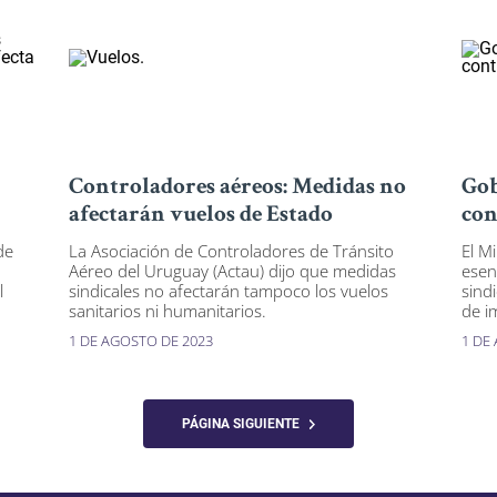
Controladores aéreos: Medidas no
Gob
afectarán vuelos de Estado
con
de
La Asociación de Controladores de Tránsito
El Mi
Aéreo del Uruguay (Actau) dijo que medidas
esen
l
sindicales no afectarán tampoco los vuelos
sind
sanitarios ni humanitarios.
de i
1 DE AGOSTO DE 2023
1 DE
PÁGINA SIGUIENTE