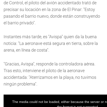
de Control, el piloto del avión accidentado trató de
precisar su locación en la zona de El Pinar: "Estoy
pasando el barrio nuevo, donde están construyendo
el barrio privado".
Instantes más tarde, es "Avispa" quien da la buena
noticia: "La aeronave está segura en tierra, sobre la
arena, en línea de costa".
"Gracias, Avispa", responde la controladora aérea.
Tras esto, interviene el piloto de la aeronave
accidentada: "Aterrizamos en la playa, no tuvimos
ningún problema".