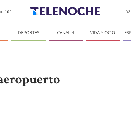
0
x:
10°
DEPORTES
CANAL 4
VIDA Y OCIO
ES
 aeropuerto