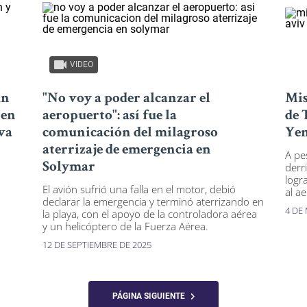
VIDEO
un
"No voy a poder alcanzar el
Mis
 en
aeropuerto": así fue la
de 
va
comunicación del milagroso
Ye
aterrizaje de emergencia en
A pe
Solymar
derr
logr
El avión sufrió una falla en el motor, debió
al a
declarar la emergencia y terminó aterrizando en
4 DE
la playa, con el apoyo de la controladora aérea
y un helicóptero de la Fuerza Aérea.
12 DE SEPTIEMBRE DE 2025
PÁGINA SIGUIENTE