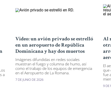
Video: un avión privado se estrelló
Al 
en un aeropuerto de República
otr
en
Dominicana y hay dos muertos
arr
aer
Imágenes difundidas en redes sociales
muestran el fuego y columna de humo, así
El ae
como el trabajo de los equipos de emergencia
Los
que 
en el Aeropuerto de La Romana.
s a
fue 
mien
7 DE JUNIO DE 2026
9 DE