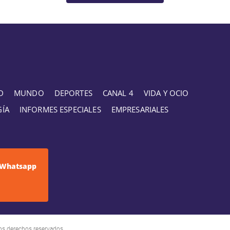
D
MUNDO
DEPORTES
CANAL 4
VIDA Y OCIO
GÍA
INFORMES ESPECIALES
EMPRESARIALES
Whatsapp
os derechos reservados.