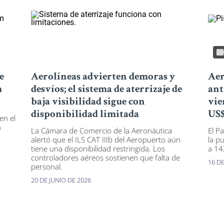
e
Aerolíneas advierten demoras y
Aer
m
desvíos; el sistema de aterrizaje de
ant
baja visibilidad sigue con
vie
disponibilidad limitada
US$
en el
n
La Cámara de Comercio de la Aeronáutica
El P
alertó que el ILS CAT IIIb del Aeropuerto aún
la p
tiene una disponibilidad restringida. Los
a 14
controladores aéreos sostienen que falta de
16 DE
personal.
20 DE JUNIO DE 2026