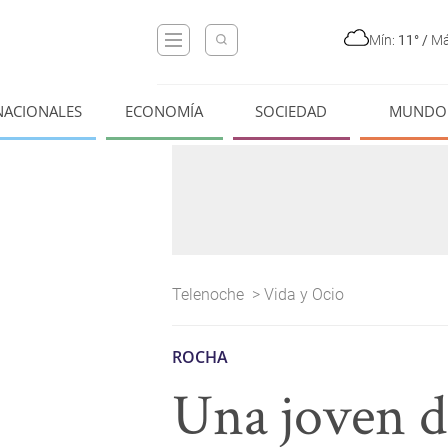
Mín:
11°
/
Má
NACIONALES
ECONOMÍA
SOCIEDAD
MUNDO
Telenoche
>
Vida y Ocio
ROCHA
Una joven di