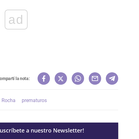
ad
ompartí la nota:
Rocha
prematuros
Suscríbete a nuestro Newsletter!