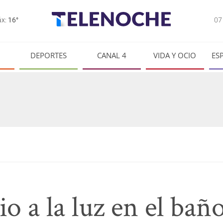
0
x:
16°
DEPORTES
CANAL 4
VIDA Y OCIO
ES
o a la luz en el baño